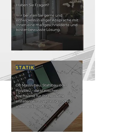
Haben Sie Fragen?
Wir beraten Sie gerne und
entwickeln in enger Absprache mit
Ihnen eine maßgeschneiderte und
kostenbewusste Lösung.
STATIK
Ob Massivbau, Stahlbau oder
Holzbau - die statischen
Nachweise für Ihr Bauwerk
erstellen wir zuverlässig und vor
allem wirtschaftlich.