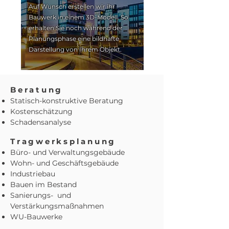
Auf Wunsch erstellen wir ihr
Bauwerk in einem 3D-Modell. So
erhalten Sie noch während der
Planungsphase eine bildhafte
Darstellung von Ihrem Objekt.
Beratung
Statisch-konstruktive Beratung
Kostenschätzung
Schadensanalyse
Tragwerksplanung
Büro- und Verwaltungsgebäude
Wohn- und Geschäftsgebäude
Industriebau
Bauen im Bestand
Sanierungs- und
Verstärkungsmaßnahmen
WU-Bauwerke