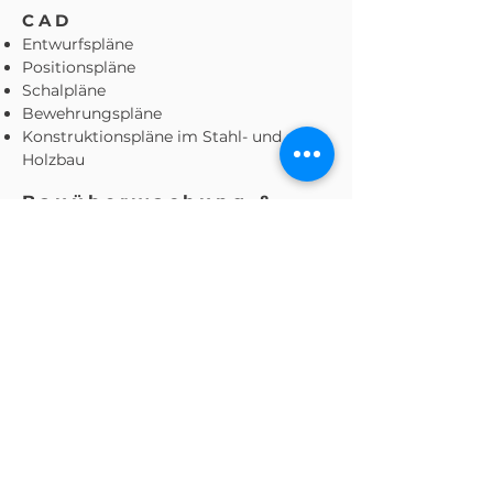
CAD
Entwurfspläne
Positionspläne
Schalpläne
Bewehrungspläne
Konstruktionspläne im Stahl- und
Holzbau
Bauüberwachung &
Bewehrungsabnahmen
Überprüfung der Ausführung auf
Übereinstimmung mit der Planung
Bauleitung
Generalüberwa
chung
Abnahmeprotokolle
Baudynamik
Erdbebennachweise
Schwingungsnachweise