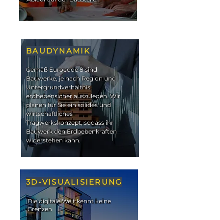
BAUDYNAMIK
Gemäß Eurocode 8 sind
Bauwerke, je nach Region und
Untergrundverhältnis,
erdbebensicher auszulegen. Wir
planen für Sie ein solides und
wirtschaftliches
Tragwerkskonzept, sodass ihr
Bauwerk den Erdbebenkräften
widerstehen kann.
3D-VISUALISIERUNG
Die digitale Welt kennt keine
Grenzen