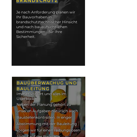
BRANDSCHUTZ
Je nach Anforderung planen wir
Ihr Bauvorhaben in
brandschutztechnischer Hinsicht
und nach bauaufsichtlichen
Bestimmungen - für Ihre
Sicherheit.
BAUÜBERWACHUG UND
BAULEITUNG
Immer vor Ort und alles im
Überblick.
Neben der Planung gehört zu
unseren Aufgaben natürlich auch
Baustellenkontrollen. In enger
Abstimmung mit der Bauleitung
sorgen wir für einen reibungslosen
Ablauf auf der Baustelle.