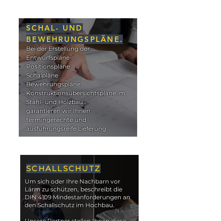
SCHAL- UND
BEWEHRUNGSPLÄNE.
Bei der Erstellung der . . .
Entwurfspläne
Positionspläne
Schalpläne
Bewehrungspläne
Konstruktionsübersichtspläne im
Stahl- und Holzbau . . .
garantieren wir Ihnen
termingerechte und
ausführungsreife Lieferung
SCHALLSCHUTZ
Um sich oder Ihre Nachbarn vor
Lärm zu schützen, beschreibt die
DIN 4109 Mindestanforderungen an
den Schallschutz im Hochbau.
Unsere Partner stellen Ihnen diese